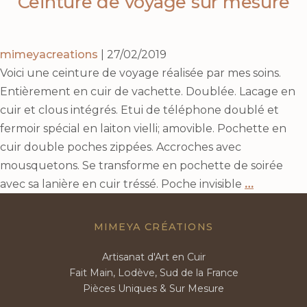
Ceinture de voyage sur mesure
mimeyacreations
|
27/02/2019
Voici une ceinture de voyage réalisée par mes soins.
Entièrement en cuir de vachette. Doublée. Lacage en
cuir et clous intégrés. Etui de téléphone doublé et
fermoir spécial en laiton vielli; amovible. Pochette en
cuir double poches zippées. Accroches avec
mousquetons. Se transforme en pochette de soirée
Ceinture
avec sa lanière en cuir tréssé. Poche invisible
…
de
voyage
MIMEYA CRÉATIONS
sur
Artisanat d'Art en Cuir
mesure
Fait Main, Lodève, Sud de la France
Pièces Uniques & Sur Mesure