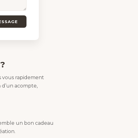
ESSAGE
 ?
ers vous rapidement
n d’un acompte,
ensemble un bon cadeau
éation.