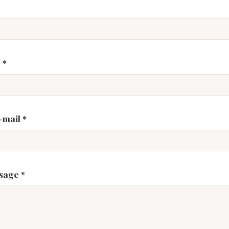
e
*
-mail
*
ssage
*