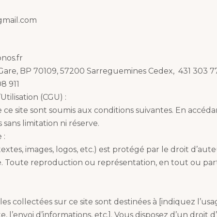
gmail.com
nos.fr
la Gare, BP 70109, 57200 Sarreguemines Cedex, 431 303 
8 911
tilisation (CGU) :
 de ce site sont soumis aux conditions suivantes. En accédan
sans limitation ni réserve.
 :
extes, images, logos, etc.) est protégé par le droit d’aute
e. Toute reproduction ou représentation, en tout ou parti
:
s collectées sur ce site sont destinées à [indiquez l’usa
 l’envoi d’informations, etc.]. Vous disposez d’un droit d