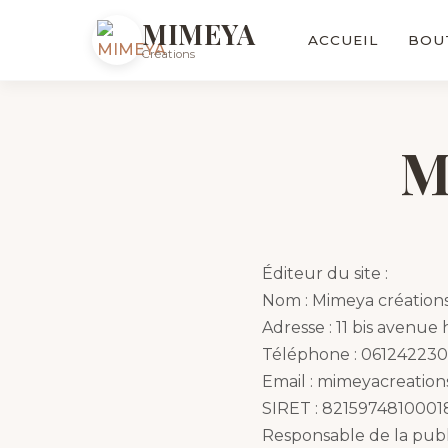
MIMEYA
ACCUEIL
BOU
Créations
M
Éditeur du site :
Nom : Mimeya création
Adresse : 11 bis avenu
Téléphone : 06124223
Email : mimeyacreatio
SIRET : 8215974810001
Responsable de la publi