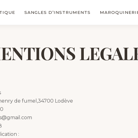
TIQUE
SANGLES D’INSTRUMENTS
MAROQUINERI
ENTIONS LEGAL
s
e henry de fumel,34700 Lodève
00
ns@gmail.com
8
cation :