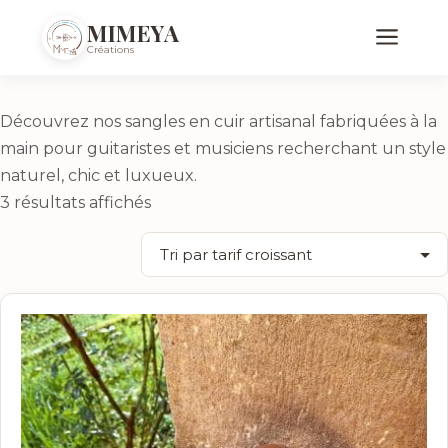
Accueil
/ Sangles Classique
MIMEYA
Sangles Classique
Créations
Découvrez nos sangles en cuir artisanal fabriquées à la
main pour guitaristes et musiciens recherchant un style
naturel, chic et luxueux.
Trié
3 résultats affichés
par
prix
croissant