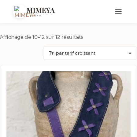
Accueil
/
Produits identifiés “madeinfrance”
/ Page 2
MIMEYA
madeinfrance
Créations
Trié
Affichage de 10–12 sur 12 résultats
par
prix
croissant